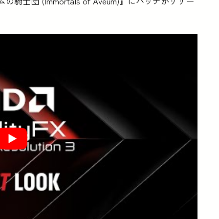
士団 (Immortals of Aveum)』にパッチがリリー