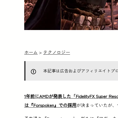
ホーム
>
テクノロジー
本記事は広告およびアフィリエイトプ
1年前にAMDが発表した「FidelityFX Super Resol
は『Forspoken』での採用
が決まっていたが、