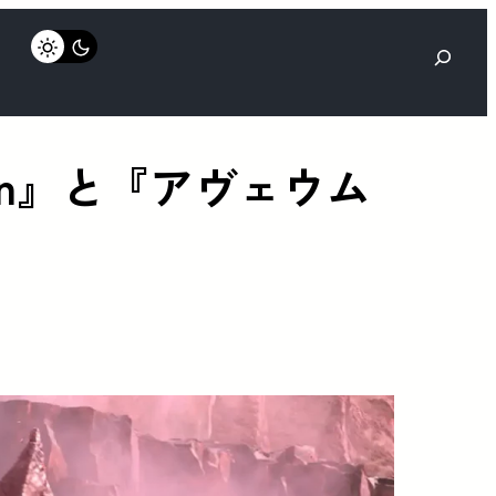
検
索
ken』と『アヴェウム