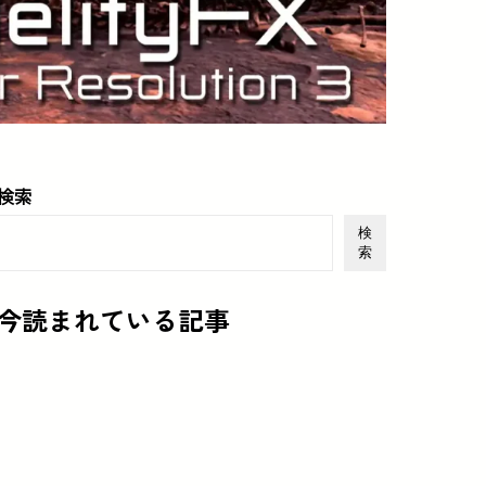
検索
検
索
今読まれている記事