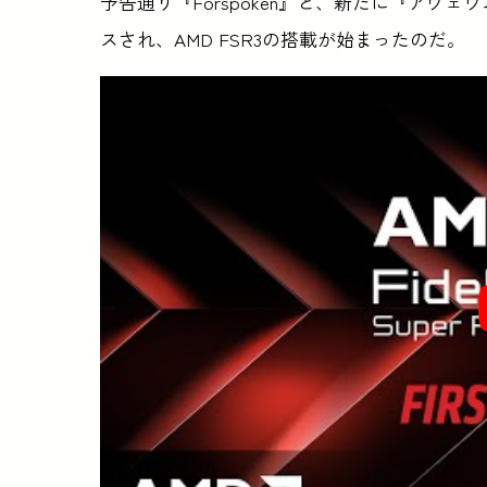
予告通り『Forspoken』と、新たに『アヴェウムの騎
スされ、AMD FSR3の搭載が始まったのだ。