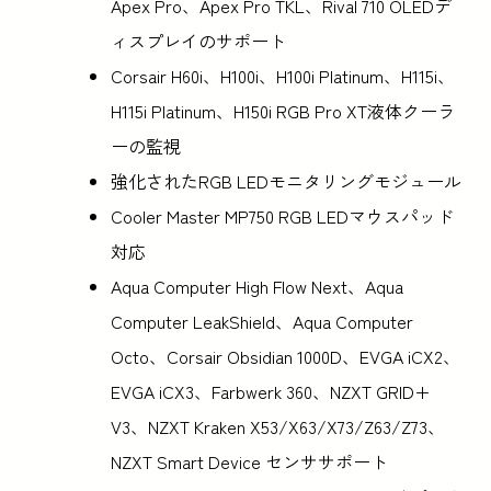
Apex Pro、Apex Pro TKL、Rival 710 OLEDデ
ィスプレイのサポート
Corsair H60i、H100i、H100i Platinum、H115i、
H115i Platinum、H150i RGB Pro XT液体クーラ
ーの監視
強化されたRGB LEDモニタリングモジュール
Cooler Master MP750 RGB LEDマウスパッド
対応
Aqua Computer High Flow Next、Aqua
Computer LeakShield、Aqua Computer
Octo、Corsair Obsidian 1000D、EVGA iCX2、
EVGA iCX3、Farbwerk 360、NZXT GRID+
V3、NZXT Kraken X53/X63/X73/Z63/Z73、
NZXT Smart Device センササポート