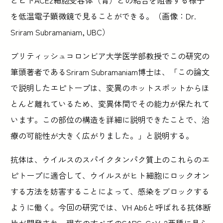
とヒトACE2細胞受容体（青）との結合を阻害する様子
を低温電子顕微鏡で見ることができる。（画像：Dr.
Sriram Subramaniam, UBC）
ブリティッシュコロンビア大学医学部教授でこの研究の
筆頭著者であるSriram Subramaniam博士は、「この論文
で説明したエピトープは、変異のホットスポットからほ
とんど離れているため、変異体間でその能力が保たれて
います。この部位の構造を詳細に説明できたことで、治
療の可能性が大きく広がりました。」と説明する。
抗体は、ウイルスのスパイクタンパク質上のこれらのエ
ピトープに適合して、ウイルスがヒト細胞にロックオン
する方法を妨害することによって、感染をブロックする
ように働く。今回の研究では、VH Ab6と呼ばれる抗体断