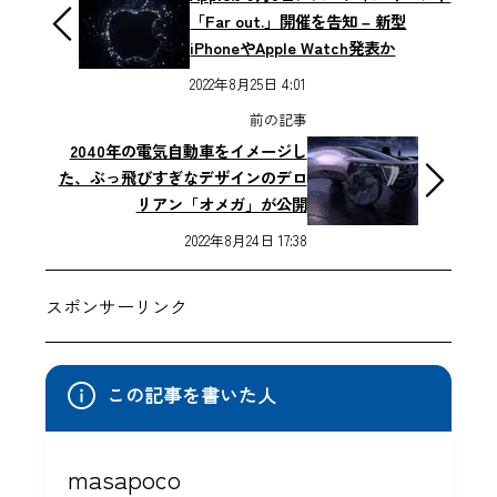
「Far out.」開催を告知 – 新型
iPhoneやApple Watch発表か
2022年8月25日 4:01
前の記事
2040年の電気自動車をイメージし
た、ぶっ飛びすぎなデザインのデロ
リアン「オメガ」が公開
2022年8月24日 17:38
スポンサーリンク
この記事を書いた人
masapoco