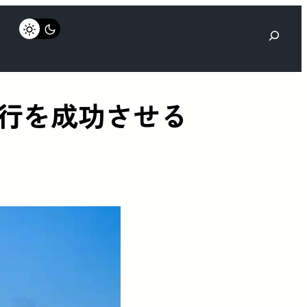
検
索
飛行を成功させる