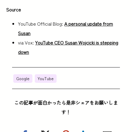
Source
YouTube Official Blog:
A personal update from
Susan
via Vox:
YouTube CEO Susan Wojcicki is stepping
down
Google
YouTube
この記事が面白かったら是非シェアをお願いしま
す！