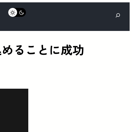
検
索
込めることに成功