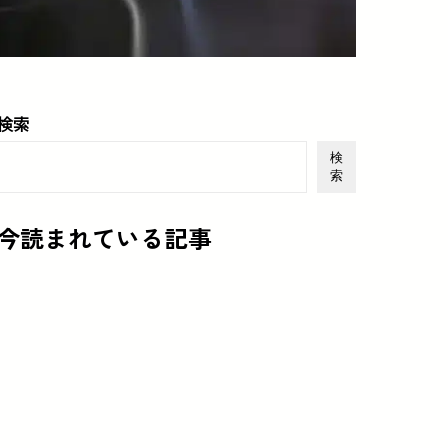
検索
検
索
今読まれている記事