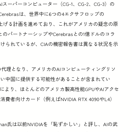
Iスーパーコンピューター（CG-1、CG-2、CG-3）の
rebrasは、世界中に6つの4エクサフロップの
ーを立ち上げる計画を進めており、これがアメリカの疑念の原
a とのパートナーシップやCerebrasとの1億ドルのコラ
けられているが、CIAの機密報告書は異なる状況を示
めの代理となり、アメリカのAIコンピューティングリソ
ない中国に提供する可能性があることが含まれてい
により、ほとんどのアメリカ製高性能GPUやAIアクセ
向けカード（例えばNVIDIA RTX 4090やL4）
eldman氏は以前NVIDIAを「恥ずかしい」と評し、AIの武