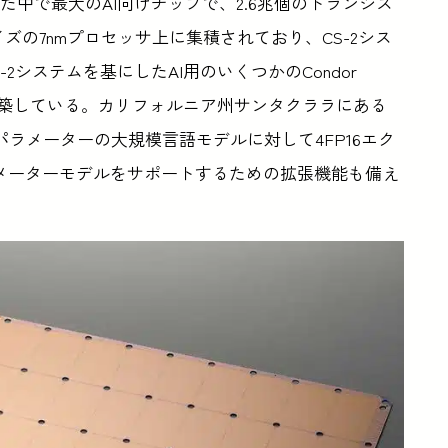
された中で最大のAI向けチップで、2.6兆個のトランジス
イズの7nmプロセッサ上に集積されており、CS-2シス
S-2システムを基にしたAI用のいくつかのCondor
ターを構築している。カリフォルニア州サンタクララにある
億パラメーターの大規模言語モデルに対して4FP16エク
ラメーターモデルをサポートするための拡張機能も備え