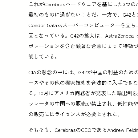
これがCerebrasハードウェアを基にした3つのA
最初のものに過ぎないことだ。一方で、G42とCe
Condor Galaxyスーパーコンピュータ
因となっている。G42の拡大は、AstraZenec
ボレーションを含む顕著な合意によって特徴づ
唆している。
CIAの懸念の中には、G42が中国の利益のた
ースやその他の機密技術を合法的に入手でき
る。10月にアメリカ商務省が発表した輸出制限
ラレータの中国への販売が禁止され、低性能や消費者
の販売にはライセンスが必要とされた。
そもそも、CerebrasのCEOであるAndrew F