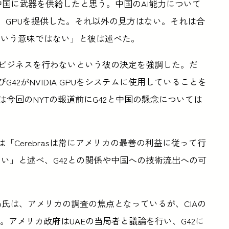
で中国に武器を供給したと思う。中国のAI能力について
DIA GPUを提供した。それ以外の見方はない。それは合
という意味ではない」と彼は述べた。
でのビジネスを行わないという彼の決定を強調した。だ
42がNVIDIA GPUをシステムに使用していることを
氏は今回のNYTの報道前にG42と中国の懸念については
で、同社は「Cerebrasは常にアメリカの最善の利益に従って行
しない」と述べ、G42との関係や中国への技術流出への可
Xiao氏は、アメリカの調査の焦点となっているが、CIAの
。アメリカ政府はUAEの当局者と議論を行い、G42に