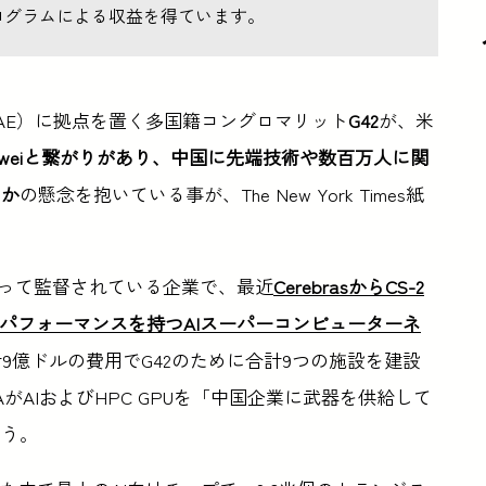
ログラムによる収益を得ています。
AE）に拠点を置く多国籍コングロマリット
G42
が、米
aweiと繋がりがあり、中国に先端技術や数百万人に関
いか
の懸念を抱いている事が、The New York Times紙
ayed氏によって監督されている企業で、最近
CerebrasからCS-2
パフォーマンスを持つAIスーパーコンピューターネ
、合計9億ドルの費用でG42のために合計9つの施設を建設
がAIおよびHPC GPUを「中国企業に武器を供給して
ろう。