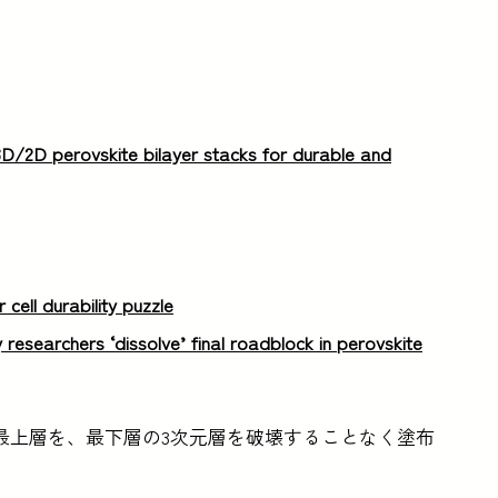
 3D/2D perovskite bilayer stacks for durable and
 cell durability puzzle
y researchers ‘dissolve’ final roadblock in perovskite
最上層を、最下層の3次元層を破壊することなく塗布
。