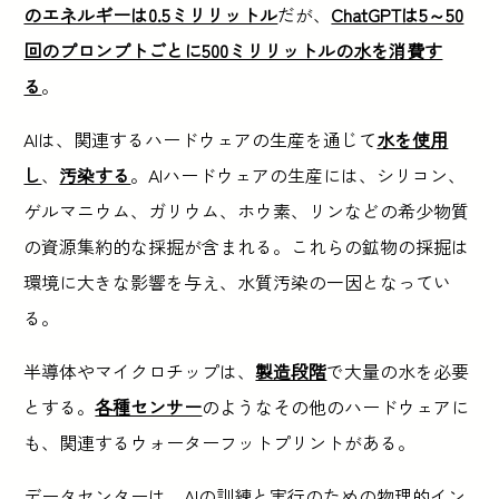
のエネルギーは0.5ミリリットル
だが、
ChatGPTは5～50
回のプロンプトごとに500ミリリットルの水を消費す
る
。
AIは、関連するハードウェアの生産を通じて
水を使用
し
、
汚染する
。AIハードウェアの生産には、シリコン、
ゲルマニウム、ガリウム、ホウ素、リンなどの希少物質
の資源集約的な採掘が含まれる。これらの鉱物の採掘は
環境に大きな影響を与え、水質汚染の一因となってい
る。
半導体やマイクロチップは、
製造段階
で大量の水を必要
とする。
各種センサー
のようなその他のハードウェアに
も、関連するウォーターフットプリントがある。
データセンターは、AIの訓練と実行のための物理的イン