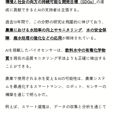
環境と社会の両方の持続可能な開発目標（SDGs）
の達
成に貢献できるとAIの支持者は主張する。
過去10年間で、この分野の研究は飛躍的に伸びており、
農業における水効率の向上やモニタリング
、
水の安全保
障
、
廃水処理の強化などの応用
が期待されている。
AIを搭載したバイオセンサーは、
飲料水中の有毒化学物
質
を現在の品質モニタリング手法よりも正確に検出する
ことができる。
農業で使用される水を変えるAIの可能性は、農業システ
ムを最適化するスマートマシン、ロボット、センサーの
構築を通じて明らかだ。
例えば、スマート灌漑は、データの収集と分析を通じて