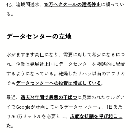
化、流域間送水、
18万ヘクタールの灌漑停止
に頼ってい
る。
データセンターの立地
水がますます高価になり、需要に対して希少になるにつ
れ、企業は発展途上国にデータセンターを戦略的に配置
するようになっている。乾燥したサハラ以南のアフリカ
でも
データセンターへの投資は増加している
。
最近、
過去74年間で最悪の干ばつ
に見舞われたウルグア
イでGoogleが計画しているデータセンターは、1日あた
り760万リットルを必要とし、
広範な抗議を呼び起こし
た
。