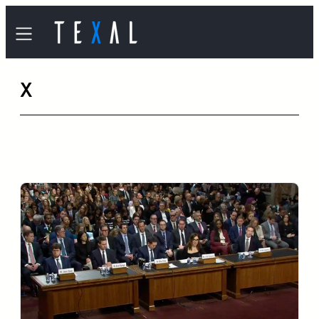
内
容
を
X
ス
キ
ッ
プ