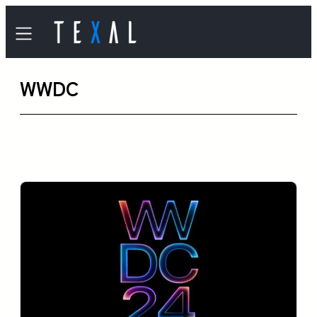
内
容
を
WWDC
ス
キ
ッ
プ