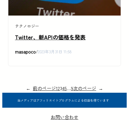
テクノロジー
Twitter、新APIの価格を発表
masapoco
/
2023年3月31日 11:58
←
前のページ
1
2
3
4
5
…
9
次のページ
→
当メディアはアフィリエイトプログラムによる収益を得ています
お問い合わせ