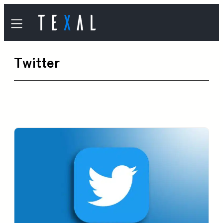
内
容
を
Twitter
ス
キ
ッ
プ