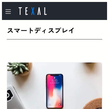
内
容
を
スマートディスプレイ
ス
キ
ッ
プ