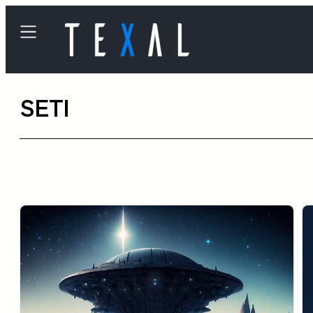
内
容
を
ス
SETI
キ
ッ
プ