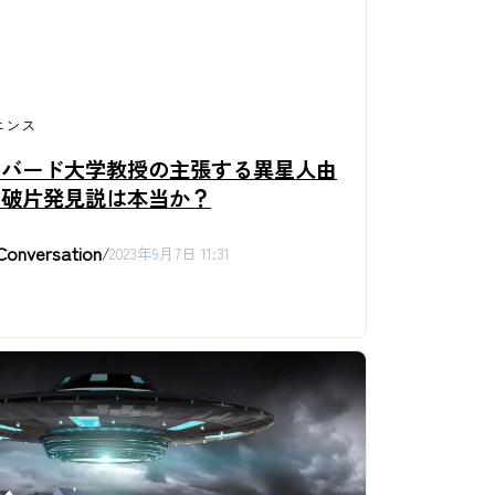
エンス
ーバード大学教授の主張する異星人由
の破片発見説は本当か？
Conversation
/
2023年9月7日 11:31