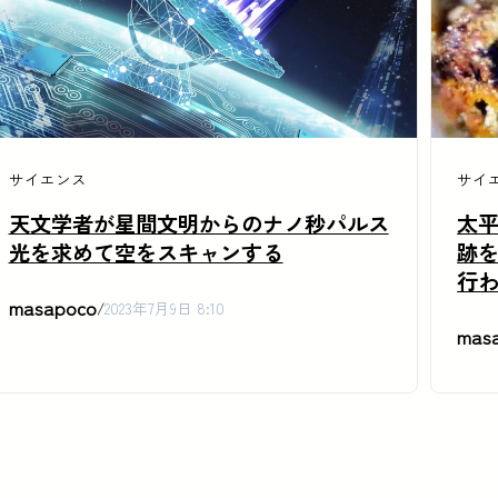
サイエンス
サイ
天文学者が星間文明からのナノ秒パルス
太
光を求めて空をスキャンする
跡
行
masapoco
/
2023年7月9日 8:10
mas