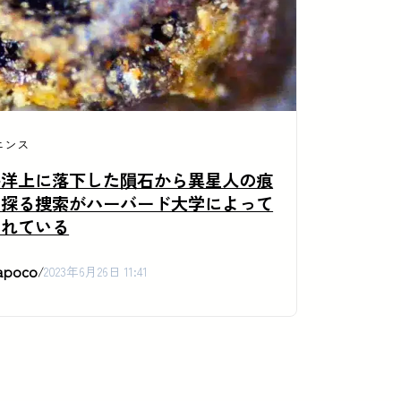
エンス
平洋上に落下した隕石から異星人の痕
を探る捜索がハーバード大学によって
われている
apoco
/
2023年6月26日 11:41