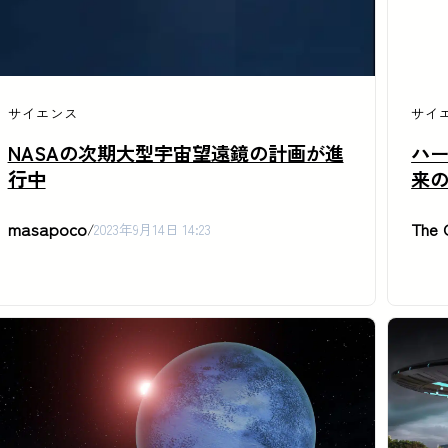
サイエンス
サイ
NASAの次期大型宇宙望遠鏡の計画が進
ハ
行中
来
masapoco
The 
/
2023年9月14日 14:23