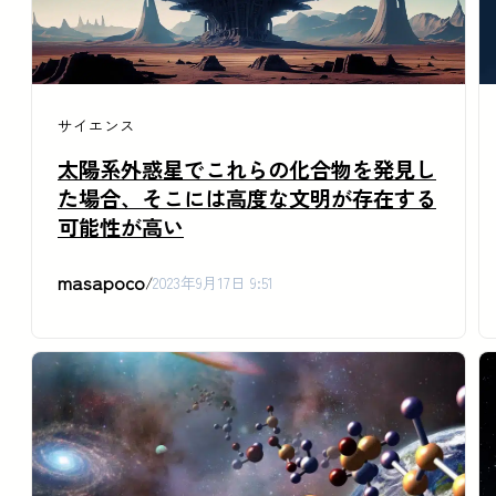
サイエンス
太陽系外惑星でこれらの化合物を発見し
た場合、そこには高度な文明が存在する
可能性が高い
masapoco
/
2023年9月17日 9:51