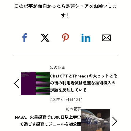
この記事が面白かったら是非シェアをお願いしま
す！
次の記事
ChatGPTとThreadsの大ヒットとそ
の後の利用者減は急速な技術導入の
課題を反映している
2023年7月24日 10:17
前の記事
NASA、火星探査で1,000日以上宇宙
で過ごす探査モジュールを初公開