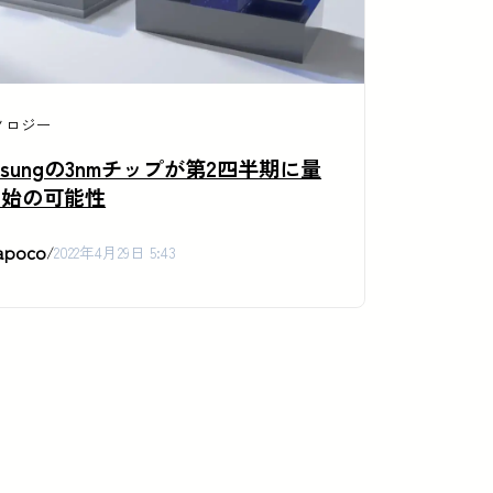
ノロジー
msungの3nmチップが第2四半期に量
開始の可能性
apoco
/
2022年4月29日 5:43