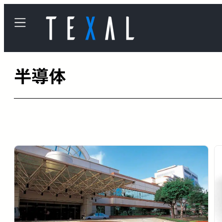
内
容
を
ス
半導体
キ
ッ
プ