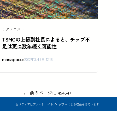
テクノロジー
TSMCの上級副社長によると、チップ不
足は更に数年続く可能性
masapoco
/
2022年3月7日 12:16
←
前のページ
1
…
45
46
47
当メディアはアフィリエイトプログラムによる収益を得ています