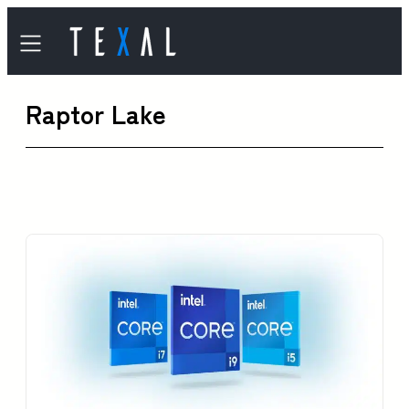
内
容
を
Raptor Lake
ス
キ
ッ
プ