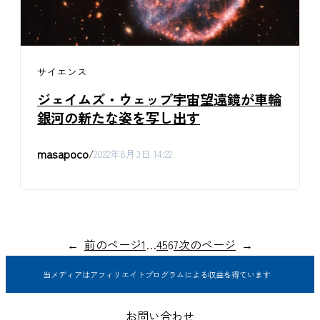
サイエンス
ジェイムズ・ウェッブ宇宙望遠鏡が車輪
銀河の新たな姿を写し出す
masapoco
/
2022年8月3日 14:22
←
前のページ
1
…
4
5
6
7
次のページ
→
当メディアはアフィリエイトプログラムによる収益を得ています
お問い合わせ