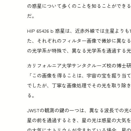
の惑星について多くのことを知ることができ
だ。
HIP 65426 b 惑星は、近赤外線では主星
た、それぞれのフィルター画像で微妙に異な
の光学系が特殊で、異なる光学系を通過する
カリフォルニア大学サンタクルーズ校の博士研究員で
「この画像を得ることは、宇宙の宝を掘り当
でしたが、丁寧な画像処理でその光を取り除
る。
JWSTの観測の鍵の一つは、異なる波長での
星の前を通過するとき、星の光は惑星の大気
の大気にナトリウムが含まれている場合、星