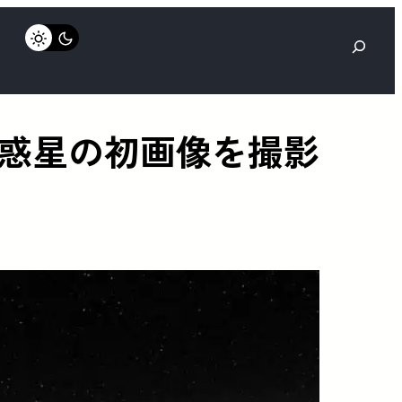
検
索
惑星の初画像を撮影