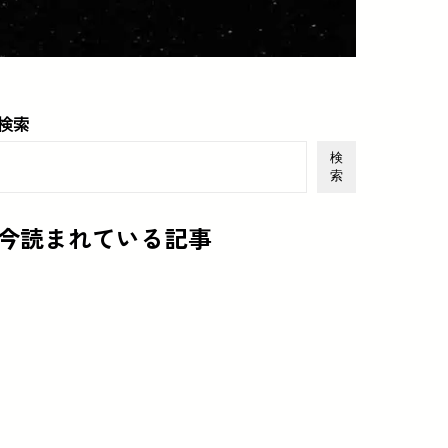
検索
検
索
今読まれている記事