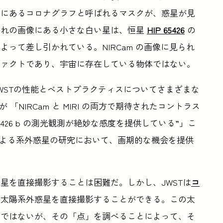
中にあるコロナグラフと呼ばれるマスクが、惑星が見
ぞれの画像にある小さな白い星は、恒星
HIP 65426
の
って差し引かれている。NIRCam の画像に見られ
ファクトであり、宇宙に存在している物体ではない。
WSTの性能とベストプラクティスについてさまざまな
「NIRCam と MIRI の両方で期待されたコントラス
426 b の測光観測が絶妙な感度を提供している”」こ
像による系外惑星の研究において、画期的な機会を提供
星を直接撮影することは困難だ。しかし、JWSTは
コ
る太陽系外惑星を直接撮影することができる。この太
マではないが、その「点」を調べることによって、そ