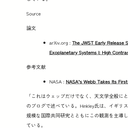
Source
論文
arXiv.org :
The JWST Early Release S
Exoplanetary Systems I: High Contra
参考文献
NASA :
NASA’s Webb Takes Its First-
「これはウェッブだけでなく、天文学全般にとって変革
のブログで述べている。Hinkley氏は、イ
規模な国際共同研究とともにこの観測を主導した
ている。