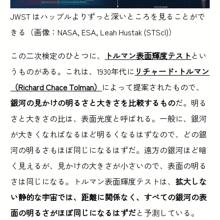
JWST はハッブルよりずっと深いところを見ることがで
きる（画像：NASA, ESA, Leah Hustak (STScI)）
この二次検定のひとつに、
トルマン表面輝度テスト
とい
うものがある。これは、1930年代に
リチャード･トルマン
（Richard Chace Tolman）
によって提案されたもので、
銀河の見かけの明るさと大きさを比較するもの
だ。明る
さと大きさの比は、表面光度と呼ばれる。一般に、銀河
が大きくなればなるほど明るくなるはずなので、どの銀
河の明るさもほぼ同じになるはずだ。遠方の銀河ほど暗
く見えるが、見かけの大きさが小さいので、表面の明る
さは同じになる。トルマン表面輝度テストは、
拡大しな
い静的な宇宙では、距離に関係なく、すべての銀河の表
面の明るさがほぼ同じになるはずだ
と予測している。