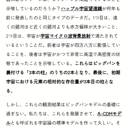
示唆しているのだろうか？
ハッブル宇宙望遠鏡
が何年も
前に発表したのと同じタイプのデータだ。1つ目は、遠
くの銀河ほど近くの銀河よりも赤方偏移が大きいこと、
2つ目は、宇宙が
宇宙マイクロ波背景放射
で満たされて
いるということだ。前者は宇宙が四方八方に膨張してい
ることを、後者は宇宙がかつて非常に高温で高密度の状
態であったことを示唆している。
これらはビッグバンを
裏付ける「3本の柱」のうちの2本となり、最後に、初期
宇宙における元素の相対的な存在量が3本目の柱とな
る
。
しかし、これらの観測結果はビッグバンモデルの基礎に
過ぎない。私たちは、これらを発展させて、
Λ-CDMモデ
ル
とも呼ばれる宇宙論の標準モデルを作って久しい。そ