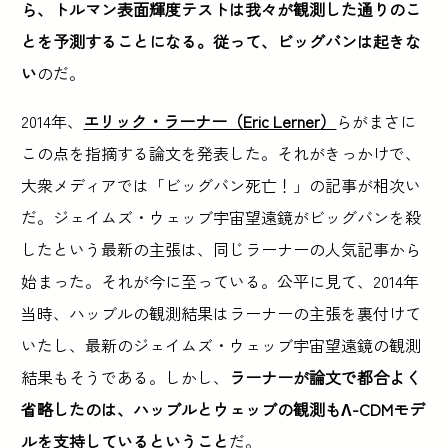
ら、トルマン表面輝度テストは我々が観測した通りのこ
とを予測することになる。従って、ビッグバンは起きな
い
のだ。
2014年、
エリック・ラーナー（Eric Lerner）
らがまさに
この点を指摘する論文を発表した。それがきっかけで、
大衆メディアでは「ビッグバン死亡！」の記事が相次い
だ。ジェイムズ・ウェッブ宇宙望遠鏡がビッグバンを殺
したという最新の主張は、同じラーナーの人気記事から
始まった。それが今に至っている。公平に見て、2014年
当時、ハッブルの観測結果はラーナーの主張を裏付けて
いたし、最新のジェイムズ・ウェッブ宇宙望遠鏡の観測
結果もそうである。しかし、
ラーナーが論文で都合よく
省略したのは、ハッブルとウェッブの観測もΛ-CDMモデ
ルを支持しているということ
だ。