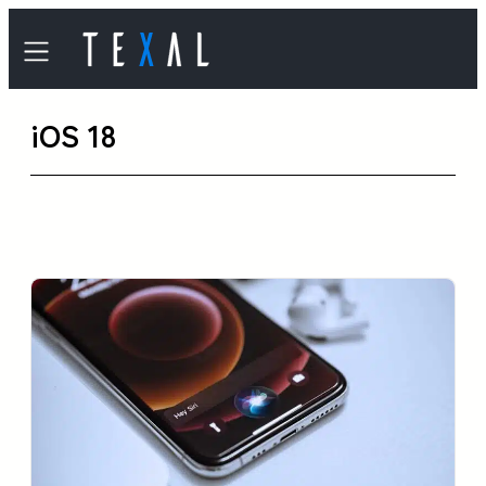
内
容
を
iOS 18
ス
キ
ッ
プ