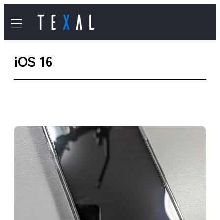
内
容
を
iOS 16
ス
キ
ッ
プ