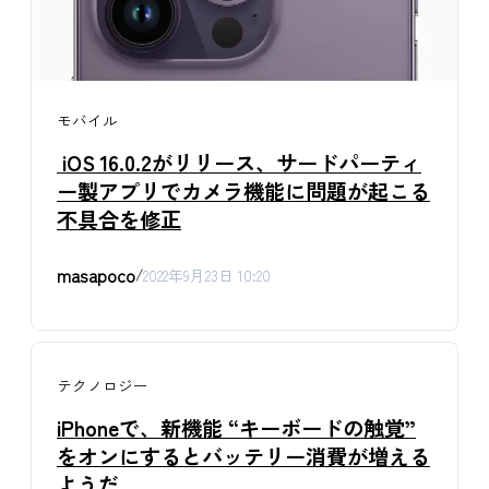
モバイル
iOS 16.0.2がリリース、サードパーティ
ー製アプリでカメラ機能に問題が起こる
不具合を修正
masapoco
/
2022年9月23日 10:20
テクノロジー
iPhoneで、新機能 “キーボードの触覚”
をオンにするとバッテリー消費が増える
ようだ