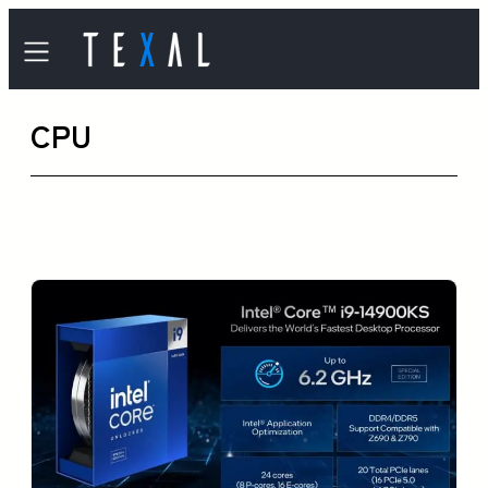
内
容
を
CPU
ス
キ
ッ
プ