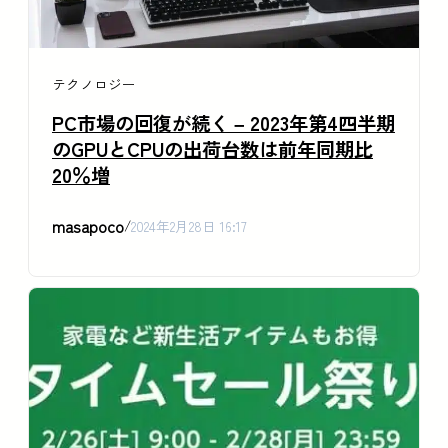
テクノロジー
PC市場の回復が続く – 2023年第4四半期
のGPUとCPUの出荷台数は前年同期比
20％増
masapoco
/
2024年2月28日 16:17