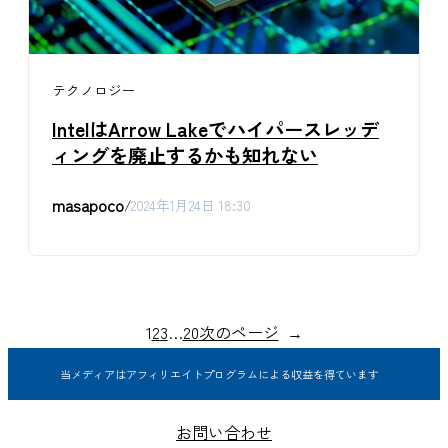
テクノロジー
IntelはArrow Lakeでハイパースレッデ
ィングを廃止するかも知れない
masapoco
/
2024年1月24日 18:30
1
2
3
…
20
次のページ
→
当メディアはアフィリエイトプログラムによる収益を得ています
お問い合わせ