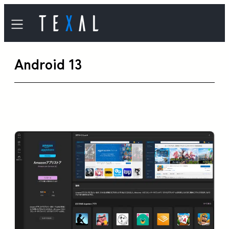
内
容
を
Android 13
ス
キ
ッ
プ