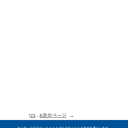
1
2
3
…
8
次のページ
→
当メディアはアフィリエイトプログラムによる収益を得ています