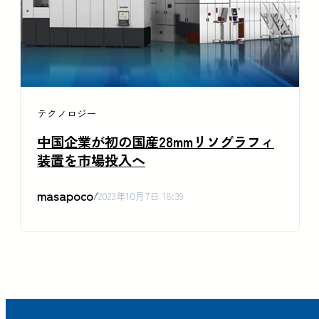
テクノロジー
中国企業が初の国産28mmリソグラフィ
装置を市場投入へ
masapoco
/
2023年10月7日 18:39