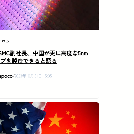
ノロジー
SMC副社長、中国が更に高度な5nm
ップを製造できると語る
apoco
/
2023年10月31日 15:35