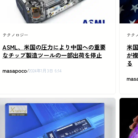
テクノロジー
テク
ASML、米国の圧力により中国への重要
米
なチップ製造ツールの一部出荷を停止
が
る
masapoco
/
2024年1月3日 6:14
mas