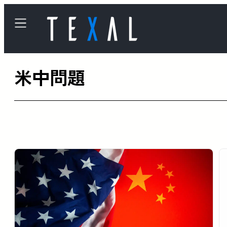
内
容
を
ス
米中問題
キ
ッ
プ