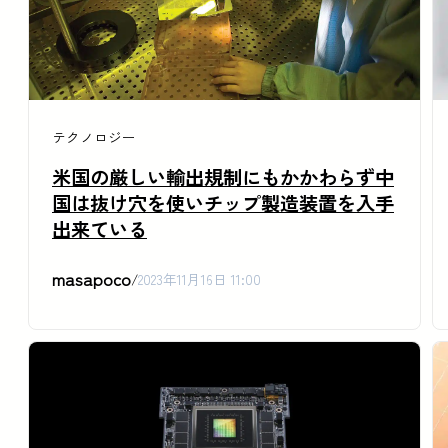
テクノロジー
米国の厳しい輸出規制にもかかわらず中
国は抜け穴を使いチップ製造装置を入手
出来ている
masapoco
/
2023年11月16日 11:00