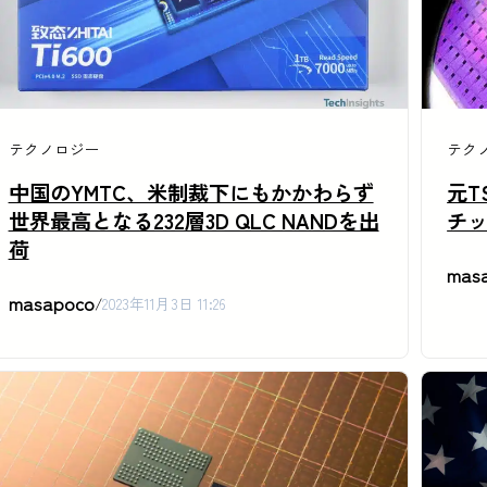
テクノロジー
テク
中国のYMTC、米制裁下にもかかわらず
元T
世界最高となる232層3D QLC NANDを出
チ
荷
mas
masapoco
/
2023年11月3日 11:26