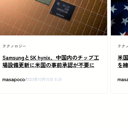
テクノロジー
テク
SamsungとSK hynix、中国内のチップ工
米
場設備更新に米国の事前承認が不要に
を
masapoco
mas
/
2023年10月10日 8:35