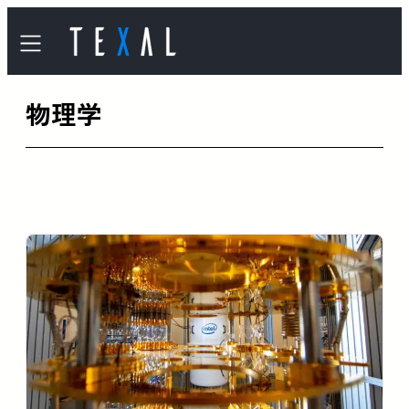
内
容
を
物理学
ス
キ
ッ
プ