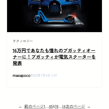
テクノロジー
16万円であなたも憧れのブガッティオー
ナーに！ブガッティが電気スクーターを
発表
masapoco
/
2022年7月5日 9:57
←
前のページ
1
…
4
5
6
7
8
…
14
次のページ
→