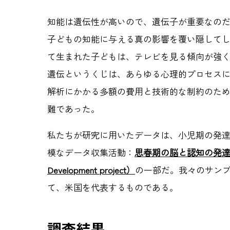
知能は遺伝性が高いので、遺伝子が重要なの
子どもの知能に与える真の影響を覆い隠して
て生まれた子どもは、テレビを見る傾向が強
遺伝というくじは、あらゆる心理的プロセス
解析にかかる多額の費用と技術的な制約のた
難であった。
私たちが研究に用いたデータは、小児期の発
模なデータ収集活動：
思春期の脳と認知の発達プロジェク
Development project）
の一部だ。我々のサン
て、米国を代表するものである。
調査結果