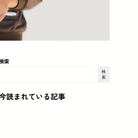
検索
検
索
今読まれている記事