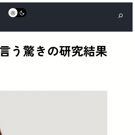
検
索
言う驚きの研究結果