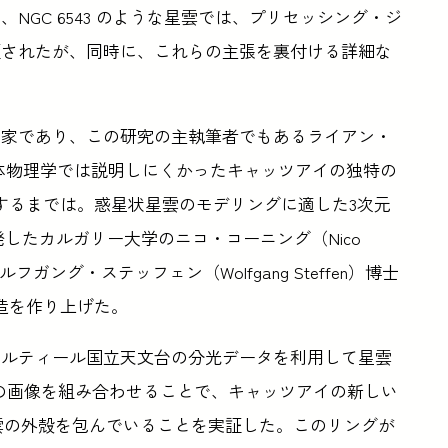
GC 6543 のような星雲では、プリセッシング・ジ
証されたが、同時に、これらの主張を裏付ける詳細な
好家であり、この研究の主執筆者でもあるライアン・
従来の天体物理学では説明しにくかったキャッツアイの独特の
するまでは。惑星状星雲のモデリングに適した3次元
発したカルガリー大学のニコ・コーニング（Nico
ガング・ステッフェン（Wolfgang Steffen）博士
造を作り上げた。
マルティール国立天文台の分光データを利用して星雲
Tの画像を組み合わせることで、キャッツアイの新しい
雲の外殻を包んでいることを実証した。このリングが