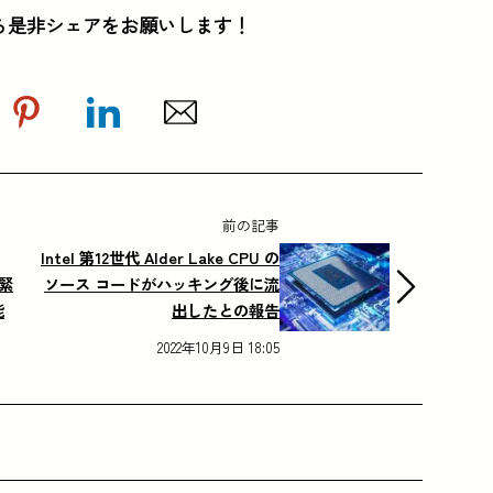
ら是非シェアをお願いします！
前の記事
Intel 第12世代 Alder Lake CPU の
で緊
ソース コードがハッキング後に流
能
出したとの報告
2022年10月9日 18:05