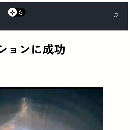
検
索
ションに成功