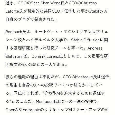
退き、COOのShan Shan Wong氏とCTOのChristian
Laforte氏が暫定的な共同CEOに任命した事がStability AI
自身のブログで発表された。
Rombach氏は、ルートヴィヒ・マクシミリアン大学ミュ
ンヘン校とハイデルベルク大学で、Stable Diffusionに関
する基礎研究を行った研究チームを率いた。Andreas
Blattmann氏、Dominik Lorenz氏とともに、この重要な研
究論文の5人の著者の一人である。
彼らの離職の理由は不明だが、CEOのMostaque氏は退任
の理由を自身のXへの投稿でいくつか明らかにしてい
る。同氏によれば、“分散型AIを追求するために退任す
る”とのことだ。Mostaque氏はXへの一連の投稿で、
OpenAIやAnthropicのようなトップAIスタートアップの所