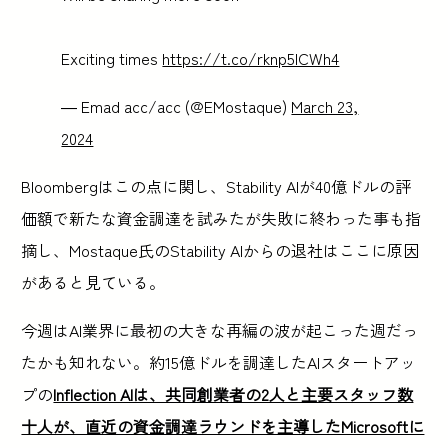
Exciting times
https://t.co/rknp5lCWh4
— Emad acc/acc (@EMostaque)
March 23,
2024
Bloombergはこの点に関し、Stability AIが40億ドルの評
価額で新たな資金調達を試みたが失敗に終わった事も指
摘し、Mostaque氏のStability AIからの退社はここに原因
があると見ている。
今週はAI業界に最初の大きな再編の波が起こった週だっ
たかも知れない。約15億ドルを調達したAIスタートアッ
プの
Inflection AIは、共同創業者の2人と主要スタッフ数
十人が、直近の資金調達ラウンドを主導したMicrosoftに