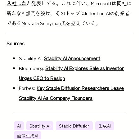
入社した
と発表してる。これに伴い、Microsoftは同社に
新たなAI部門を設け、そのトップにInflection AIの創業者
であるMustafa Suleyman氏を据えている。
Sources
Stability AI:
Stability AI Announcement
Bloomberg:
Stability AI Explores Sale as Investor
Urges CEO to Resign
Forbes:
Key Stable Diffusion Researchers Leave
Stability AI As Company Flounders
AI
Sbatility AI
Stable Diffusion
生成AI
画像生成AI