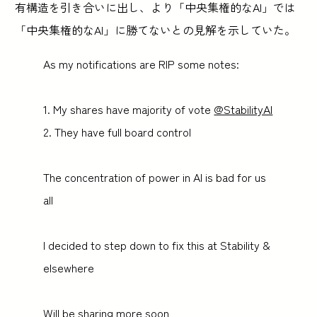
有構造を引き合いに出し、より「中央集権的なAI」では
「中央集権的なAI」に勝てないとの見解を示していた。
As my notifications are RIP some notes:
1. My shares have majority of vote
@StabilityAI
2. They have full board control
The concentration of power in AI is bad for us
all
I decided to step down to fix this at Stability &
elsewhere
Will be sharing more soon