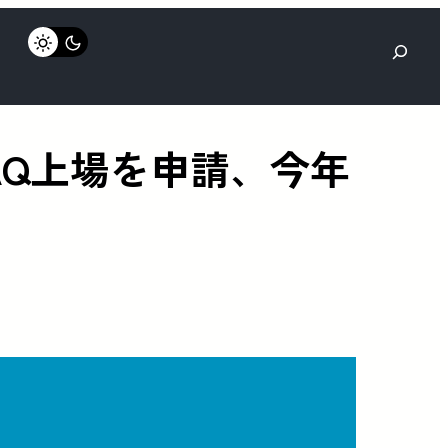
検
索
DAQ上場を申請、今年