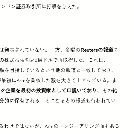
ロンドン証券取引所に打撃を与えた。
ては発表されていない。一方、金曜の
Reutersの報道
に
するArmの株式25％を640億ドルで再取得した。これは、
IPO評価額を目指しているという他の報道と一致しており、
社が最初にArmを買収した額を大きく上回っている。ま
の他のハイテク企業を最初の投資家として口説いており
、その結
部分的に保有されることになるとの報道も行われてい
るわけではないが、Armのエンジニアリング面もある