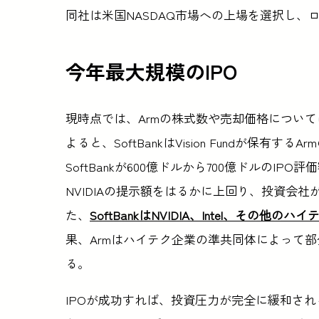
同社は米国NASDAQ市場への上場を選択し、
今年最大規模のIPO
現時点では、Armの株式数や売却価格につい
よると、SoftBankはVision Fundが保有
SoftBankが600億ドルから700億ドルの
NVIDIAの提示額をはるかに上回り、投資会
た、
SoftBankはNVIDIA、Intel、そ
果、Armはハイテク企業の準共同体によって
る。
IPOが成功すれば、投資圧力が完全に緩和され