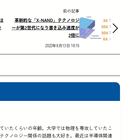
前の記事
面は
革新的な「X-NAND」テクノロジ
セ
ーが第2世代になり書き込み速度が
2倍に
2022年8月13日 18:19
5を使っていたくらいの年齢。大学では物理を専攻していたこ
テクノロジー関係の話題も大好き。最近は半導体関連