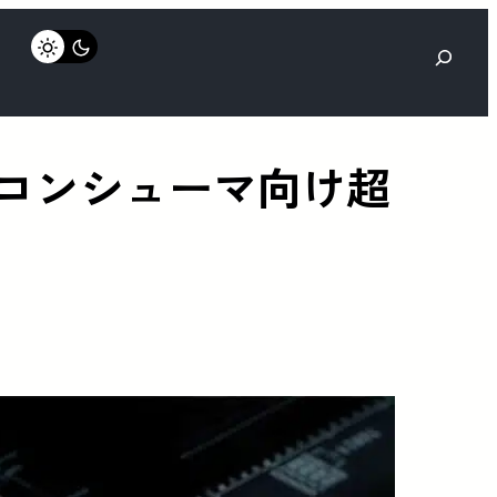
検
索
D が確認。コンシューマ向け超