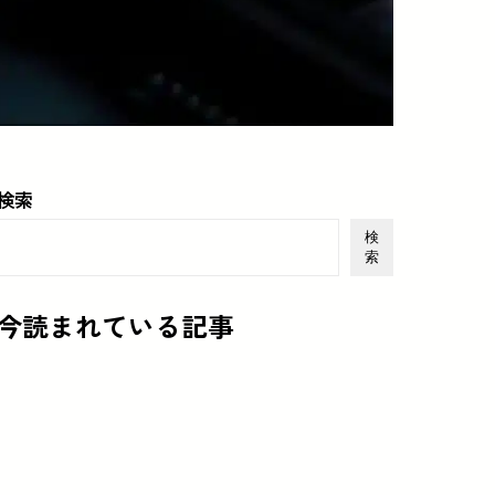
検索
検
索
今読まれている記事