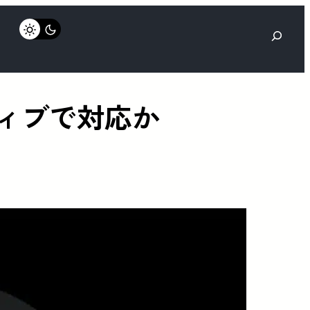
検
索
ネイティブで対応か