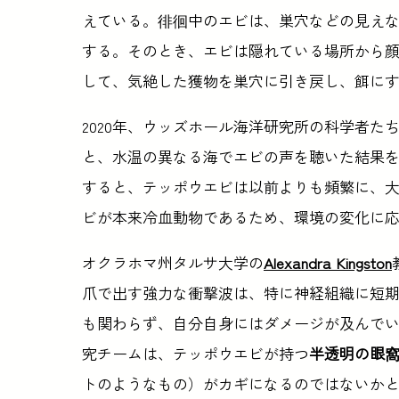
えている。徘徊中のエビは、巣穴などの見え
する。そのとき、エビは隠れている場所から
して、気絶した獲物を巣穴に引き戻し、餌に
2020年、ウッズホール海洋研究所の科学者
と、水温の異なる海でエビの声を聴いた結果
すると、テッポウエビは以前よりも頻繁に、
ビが本来冷血動物であるため、環境の変化に
オクラホマ州タルサ大学の
Alexandra Kingston
爪で出す強力な衝撃波は、特に神経組織に短
も関わらず、自分自身にはダメージが及んで
究チームは、テッポウエビが持つ
半透明の眼
トのようなもの）がカギになるのではないか