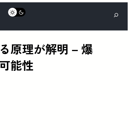
検
索
原理が解明 – 爆
可能性