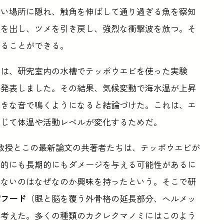
ない場所に隠れ、触角を伸ばして通り過ぎる魚を察知
顔を出し、ツメを引き戻し、強烈な衝撃波を放つ。そ
することができる。
たちは、研究室内の水槽でテッポウエビを使った実験
を発表しました。その結果、気候変動で海水温が上昇
大きな音で鳴くようになると結論づけた。これは、エ
応じて体温や活動レベルが変化するためだ。
教授とこの最新論文の共著者たちは、テッポウエビが
期的にも長期的にもダメージを与える可能性があるに
いないのはなぜなのか興味を持ったという。そこで研
窩フード
（眼と脳を覆う外骨格の延長部分、ヘルメッ
と考えた。多くの種類のカクレクマノミにはこのよう