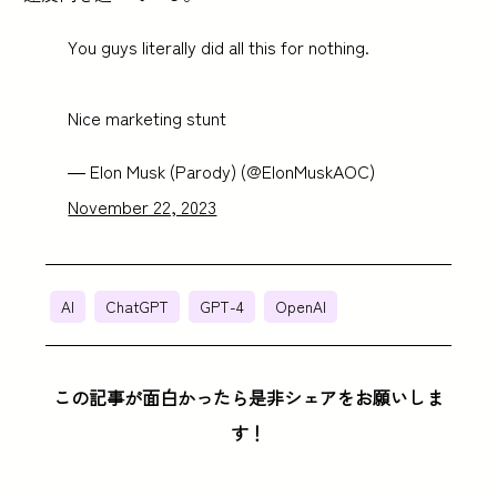
You guys literally did all this for nothing.
Nice marketing stunt
— Elon Musk (Parody) (@ElonMuskAOC)
November 22, 2023
AI
ChatGPT
GPT-4
OpenAI
この記事が面白かったら是非シェアをお願いしま
す！