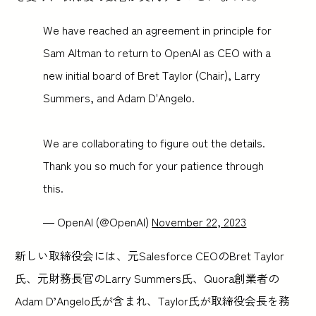
We have reached an agreement in principle for
Sam Altman to return to OpenAI as CEO with a
new initial board of Bret Taylor (Chair), Larry
Summers, and Adam D'Angelo.
We are collaborating to figure out the details.
Thank you so much for your patience through
this.
— OpenAI (@OpenAI)
November 22, 2023
新しい取締役会には、元Salesforce CEOのBret Taylor
氏、元財務長官のLarry Summers氏、Quora創業者の
Adam D’Angelo氏が含まれ、Taylor氏が取締役会長を務