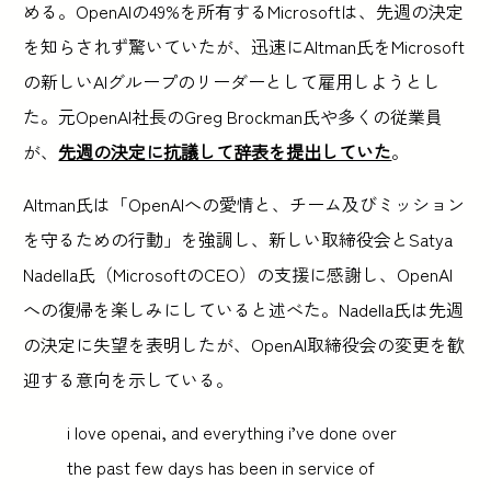
める。OpenAIの49%を所有するMicrosoftは、先週の決定
を知らされず驚いていたが、迅速にAltman氏をMicrosoft
の新しいAIグループのリーダーとして雇用しようとし
た。元OpenAI社長のGreg Brockman氏や多くの従業員
が、
先週の決定に抗議して辞表を提出していた
。
Altman氏は「OpenAIへの愛情と、チーム及びミッション
を守るための行動」を強調し、新しい取締役会とSatya
Nadella氏（MicrosoftのCEO）の支援に感謝し、OpenAI
への復帰を楽しみにしていると述べた。Nadella氏は先週
の決定に失望を表明したが、OpenAI取締役会の変更を歓
迎する意向を示している。
i love openai, and everything i’ve done over
the past few days has been in service of