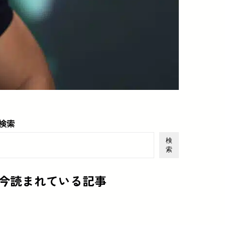
検索
検
索
今読まれている記事