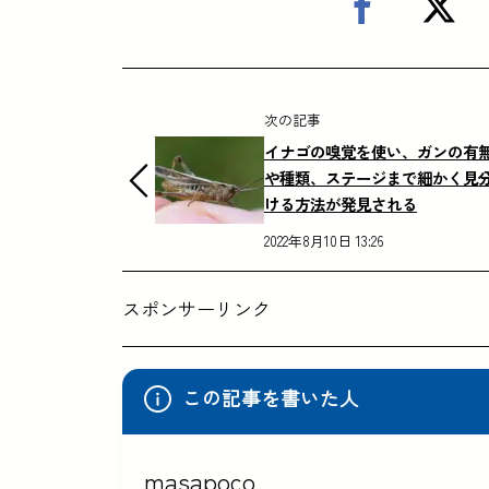
次の記事
イナゴの嗅覚を使い、ガンの有
や種類、ステージまで細かく見
ける方法が発見される
2022年8月10日 13:26
スポンサーリンク
この記事を書いた人
masapoco