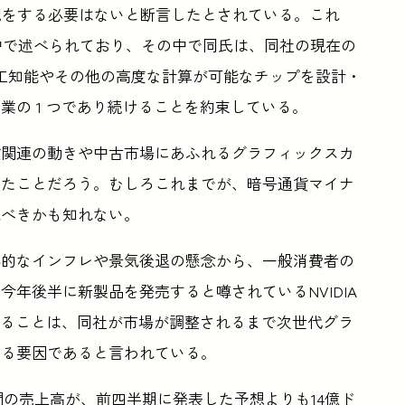
配をする必要はないと断言したとされている。これ
子メールの中で述べられており、その中で同氏は、同社の現在の
が人工知能やその他の高度な計算が可能なチップを設計・
業の 1 つであり続けることを約束している。
貨関連の動きや中古市場にあふれるグラフィックスカ
いたことだろう。むしろこれまでが、暗号通貨マイナ
見べきかも知れない。
界的なインフレや景気後退の懸念から、一般消費者の
年後半に新製品を発売すると噂されているNVIDIA
いることは、同社が市場が調整されるまで次世代グラ
いる要因であると言われている。
部門の売上高が、前四半期に発表した予想よりも14億ド