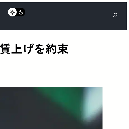
検
索
に賃上げを約束