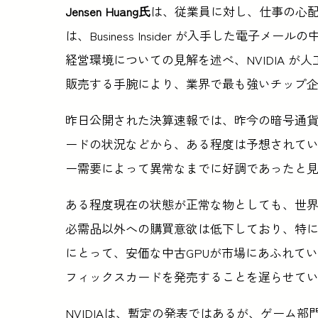
Jensen Huang氏
は、従業員に対し、仕事の心
は、Business Insider が入手した電
経営環境についての見解を述べ、NVIDIA 
販売する手腕により、業界で最も強いチップ企
昨日公開された決算速報では、昨今の暗号通
ードの状況などから、ある程度は予想されて
ー需要によって異常なまでに好調であったと
ある程度現在の状態が正常な物としても、世
必需品以外への購買意欲は低下しており、特に今
にとって、安価な中古GPUが市場にあふれて
フィックスカードを発売することを遅らせて
NVIDIAは、暫定の発表ではあるが、ゲーム