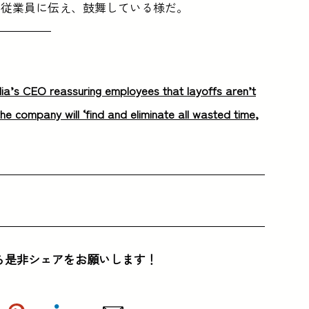
を従業員に伝え、鼓舞している様だ。
a’s CEO reassuring employees that layoffs aren’t
he company will ‘find and eliminate all wasted time,
ら是非シェアをお願いします！