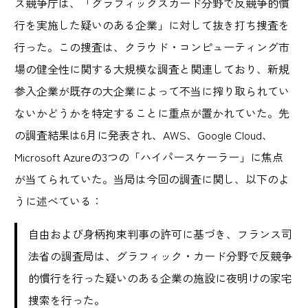
ス競争庁は、「グラフィックスカード分野で反競争的慣
行を実施した疑いのある企業」に対して抜き打ち捜査を
行った。この捜査は、クラウド・コンピューティング市
場の健全性に関する大規模な調査と関連しており、新規
参入企業が既存の大企業によって不当に搾り取られてい
ないかどうかを特定することに重点が置かれていた。先
の調査結果は6月に発表され、AWS、Google Cloud、
Microsoft Azureの3つの「ハイパースケーラー」に焦点
が当てられていた。当局は今回の調査に関し、以下のよ
うに述べている：
自由および身柄拘束判事の許可に基づき、フランス司
法省の調査局は、グラフィック・カード分野で反競争
的慣行を行った疑いのある企業の施設に夜明けの家宅
捜索を行った。