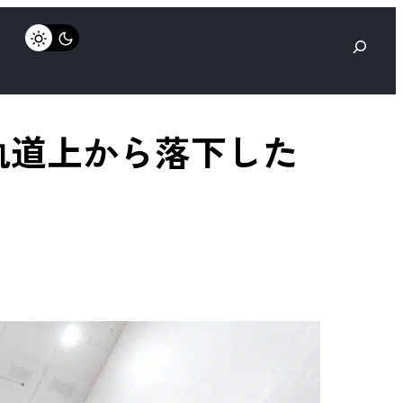
検
索
に軌道上から落下した