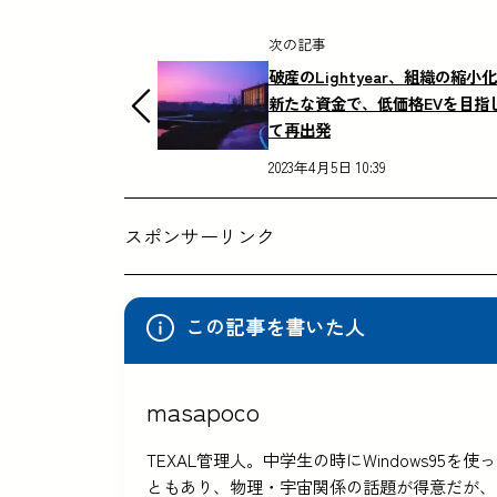
次の記事
破産のLightyear、組織の縮小
新たな資金で、低価格EVを目指
て再出発
2023年4月5日 10:39
スポンサーリンク
この記事を書いた人
masapoco
TEXAL管理人。中学生の時にWindows9
ともあり、物理・宇宙関係の話題が得意だが、