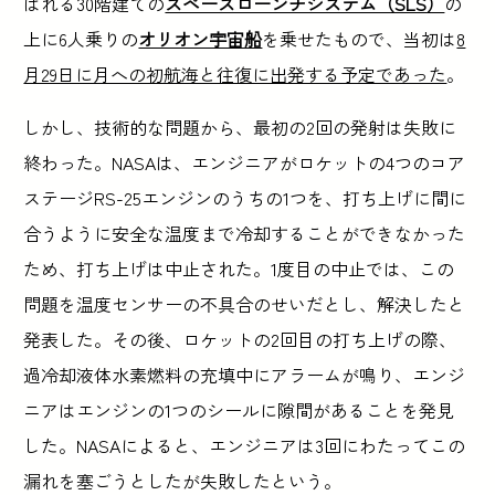
ばれる30階建ての
スペースローンチシステム（SLS）
の
上に6人乗りの
オリオン宇宙船
を乗せたもので、当初は
8
月29日に月への初航海と往復に出発する予定であった
。
しかし、技術的な問題から、最初の2回の発射は失敗に
終わった。NASAは、エンジニアがロケットの4つのコア
ステージRS-25エンジンのうちの1つを、打ち上げに間に
合うように安全な温度まで冷却することができなかった
ため、打ち上げは中止された。1度目の中止では、この
問題を温度センサーの不具合のせいだとし、解決したと
発表した。その後、ロケットの2回目の打ち上げの際、
過冷却液体水素燃料の充填中にアラームが鳴り、エンジ
ニアはエンジンの1つのシールに隙間があることを発見
した。NASAによると、エンジニアは3回にわたってこの
漏れを塞ごうとしたが失敗したという。