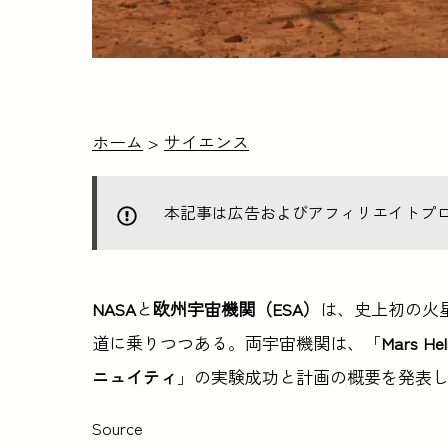
ホーム
>
サイエンス
本記事は広告およびアフィリエイトプ
NASA
と
欧州宇宙機関（ESA）
は、史上初の火
道に乗りつつある。両宇宙機関は、「
Mars 
ニュイティ
」の実験成功と計画の概要を発表
Source