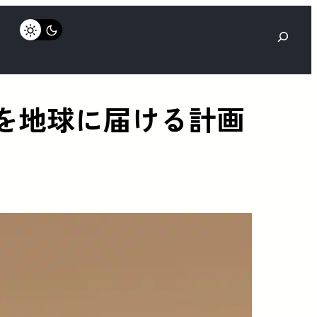
検
索
ルを地球に届ける計画