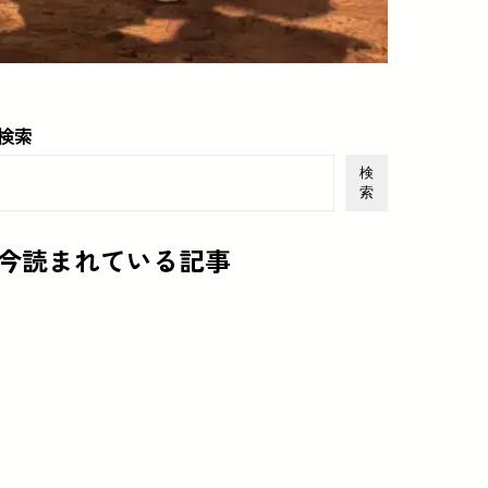
検索
検
索
今読まれている記事