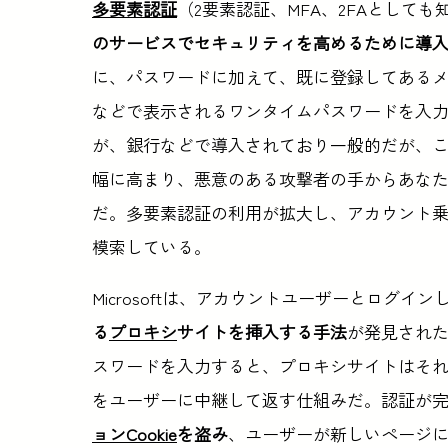
多要素認証
（2要素認証、MFA、2FAとして
のサービスでセキュリティを高めるために導
に、パスワードに加えて、既に登録してある
などで表示されるワンタイムパスワードを入
が、銀行などで導入されており一般的だが、
幅に高まり、悪意のある攻撃者の手からあな
だ。多要素認証の利用が拡大し、アカウント
模索している。
Microsoftは、アカウントユーザーとログ
る
プロキシ
サイトを挿入する手法
が発見され
スワードを入力すると、プロキシサイトはそ
をユーザーに中継して返す仕組みだ。認証が
ョンCookie
を盗み
、ユーザーが新しいページ