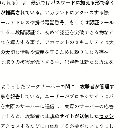
も知られる）は、最近では
パスワードに加える形で多く
入が推奨されている
。アカウントにアクセスする際
メールアドレスや携帯電話番号、もしくは認証ツール
力する二段階認証で、初めて認証を突破できる物など
これを導入する事で、アカウントのセキュリティは大
たの大切な情報や資産を守るために頼りになる存在
乗っ取りの被害が低下する中、犯罪者は新たな方法を
インしようとしたワークサーバーの間に、
攻撃者が管理す
た事を報告している。ユーザーがプロキシサイトにパ
れを実際のサーバーに送信し、実際のサーバーの応答
完了すると、攻撃者は
正規のサイトが送信した
セッシ
にアクセスするたびに再認証する必要がないようにし