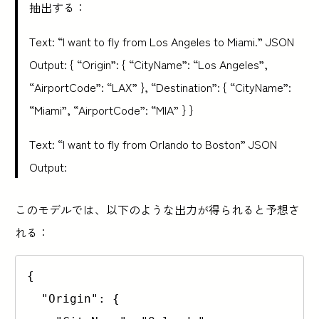
抽出する：
Text: “I want to fly from Los Angeles to Miami.” JSON
Output: { “Origin”: { “CityName”: “Los Angeles”,
“AirportCode”: “LAX” }, “Destination”: { “CityName”:
“Miami”, “AirportCode”: “MIA” } }
Text: “I want to fly from Orlando to Boston” JSON
Output:
このモデルでは、以下のような出力が得られると予想さ
れる：
{

  "Origin": {
