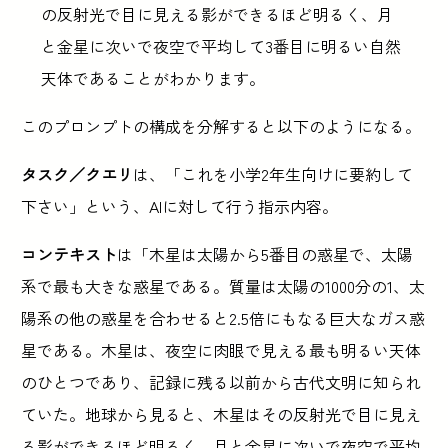
の反射光で目に見える影ができるほど明るく、月
と金星に次いで夜空で平均して3番目に明るい自然
天体であることがわかります。
このプロンプトの構成を分解すると以下のようになる。
タスク／クエリ
は、「これを小学2年生向けに要約して
下さい」という、AIに対して行う指示内容。
コンテキスト
は「木星は太陽から5番目の惑星で、太陽
系で最も大きな惑星である。質量は太陽の1000分の1、太
陽系の他の惑星を合わせると2.5倍にもなる巨大なガス惑
星である。木星は、夜空に肉眼で見える最も明るい天体
のひとつであり、記録に残る以前から古代文明に知られ
ていた。地球から見ると、木星はその反射光で目に見え
る影ができるほど明るく、月と金星に次いで夜空で平均