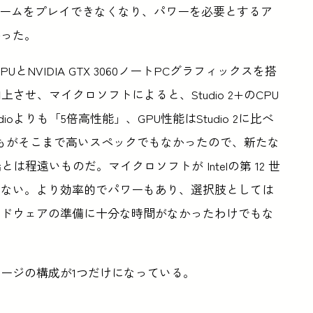
PCゲームをプレイできなくなり、パワーを必要とするア
かった。
70CPUとNVIDIA GTX 3060ノートPCグラフィックスを搭
スを向上させ、マイクロソフトによると、Studio 2+のCPU
dioよりも「5倍高性能」、GPU性能はStudio 2に比べ
もがそこまで高いスペックでもなかったので、新たな
先端とは程遠いものだ。マイクロソフトが Intelの第 12 世
らない。より効率的でパワーもあり、選択肢としては
ードウェアの準備に十分な時間がなかったわけでもな
トレージの構成が1つだけになっている。