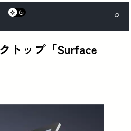
検
索
ップ「Surface
？