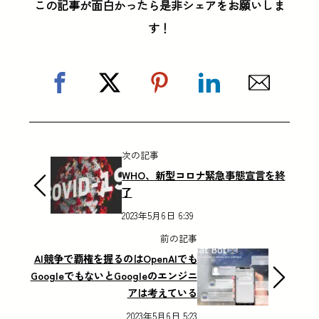
この記事が面白かったら是非シェアをお願いしま
す！
次の記事
WHO、新型コロナ緊急事態宣言を終
了
2023年5月6日 6:39
前の記事
AI競争で覇権を握るのはOpenAIでも
GoogleでもないとGoogleのエンジニ
アは考えている
2023年5月6日 5:23