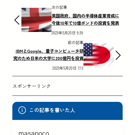
次の記事
英国政府、国内の半導体産業育成に
今後10年で10億ポンドの投資を発表
2023年5月20日 9:39
前の記事
IBMとGoogle、量子コンピュータ研
究のため日米の大学に200億円を投資
2023年5月20日 7:13
スポンサーリンク
この記事を書いた人
masapoco