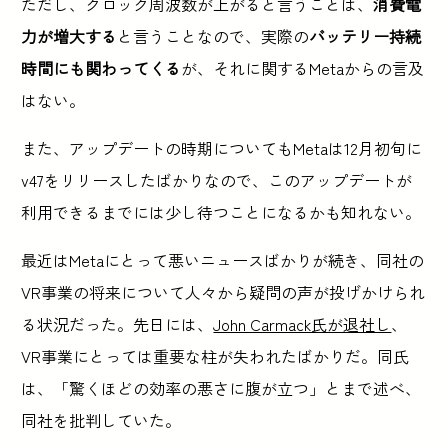
ただし、クロック周波数が上がると言うことは、
消費電
力が増大する
と言うことなので、実際の
バッテリー持続
時間にも関わってくる
が、それに関するMetaからの言及
はない。
また、アップデートの時期についてもMetaは12月初旬に
v47をリリースしたばかりなので、このアップデートが
利用できるまでには少し待つことになるかも知れない。
最近はMetaにとって悪いニュースばかりが続き、同社の
VR事業の将来について人々から疑問の声が投げかけられ
る状況だった。先日には、
John Carmack氏が退社し
、
VR事業にとっては重要な柱が失われたばかりだ。同氏
は、「驚くほどの効率の悪さに腹が立つ」とまで述べ、
同社を批判していた。