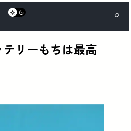
検
索
– バッテリーもちは最高