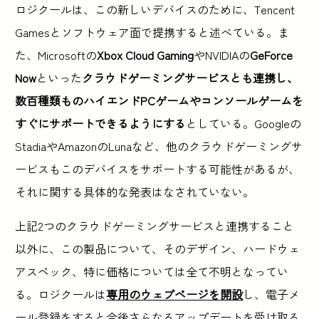
ロジクールは、この新しいデバイスのために、Tencent
Gamesとソフトウェア面で提携すると述べている。ま
た、Microsoftの
Xbox Cloud Gaming
やNVIDIAの
GeForce
Now
といった
クラウドゲーミングサービスとも連携し、
数百種類ものハイエンドPCゲームやコンソールゲームを
すぐにサポートできるようにする
としている。Googleの
StadiaやAmazonのLunaなど、他のクラウドゲーミングサ
ービスもこのデバイスをサポートする可能性があるが、
それに関する具体的な発表はなされていない。
上記2つのクラウドゲーミングサービスと連携すること
以外に、この製品について、そのデザイン、ハードウェ
アスペック、特に価格については全て不明となってい
る。ロジクールは
専用のウェブページを開設
し、電子メ
ール登録をすると今後さらなるアップデートを受け取る