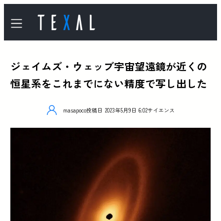
ジェイムズ・ウェッブ宇宙望遠鏡が近くの
恒星系をこれまでにない精度で写し出した
masapoco
投稿日
2023年5月9日 6:02
サイエンス