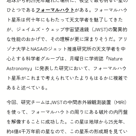
地球から約25光年離れた場所に、夜空で最も明るい星の
ひとつである
フォーマルハウト
がある。フォーマルハウ
ト星系は何十年にもわたって天文学者を魅了してきた
が、ジェイムズ・ウェッブ宇宙望遠鏡（JWST)の驚異的
な性能のおかげで、その理解が更に深まりそうだ。アリ
ゾナ大学とNASAのジェット推進研究所の天文学者を中
心とする科学者グループは、月曜日に学術誌『Nature
Astronomy』に発表した研究において、フォーマルハウ
ト星系がこれまで考えられていたよりもはるかに複雑で
あると述べている。
今回、研究チームはJWSTの中間赤外線観測装置（MIRI）
を使って、フォーマルハウトの周りにある破片の内円盤
を解像することに成功した。この星は地球から25光年、
約4億4千万年前の星なので、この星系の形成期を見てい