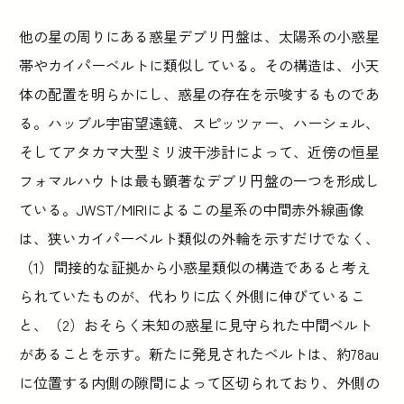
他の星の周りにある惑星デブリ円盤は、太陽系の小惑星
帯やカイパーベルトに類似している。その構造は、小天
体の配置を明らかにし、惑星の存在を示唆するものであ
る。ハッブル宇宙望遠鏡、スピッツァー、ハーシェル、
そしてアタカマ大型ミリ波干渉計によって、近傍の恒星
フォマルハウトは最も顕著なデブリ円盤の一つを形成し
ている。JWST/MIRIによるこの星系の中間赤外線画像
は、狭いカイパーベルト類似の外輪を示すだけでなく、
（1）間接的な証拠から小惑星類似の構造であると考え
られていたものが、代わりに広く外側に伸びているこ
と、（2）おそらく未知の惑星に見守られた中間ベルト
があることを示す。新たに発見されたベルトは、約78au
に位置する内側の隙間によって区切られており、外側の