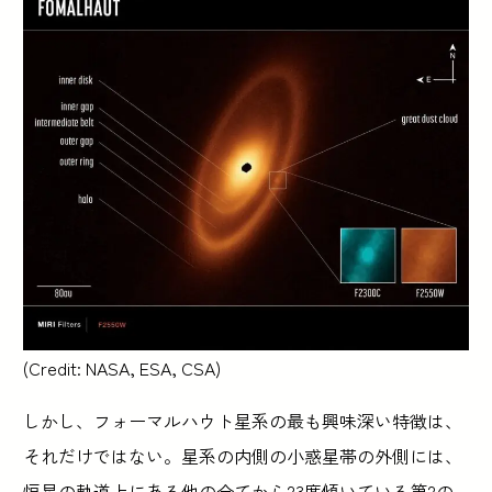
(Credit: NASA, ESA, CSA)
しかし、フォーマルハウト星系の最も興味深い特徴は、
それだけではない。星系の内側の小惑星帯の外側には、
恒星の軌道上にある他の全てから23度傾いている第2の